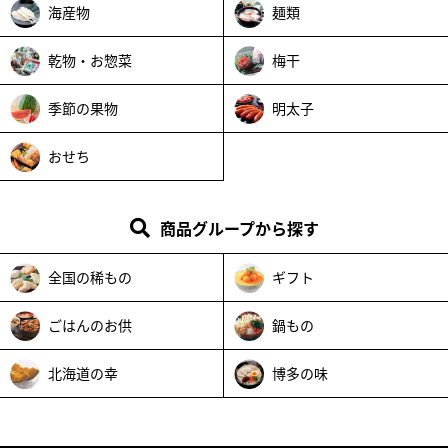
海産物
麺類
乾物・お惣菜
梅干
季節の果物
明太子
おせち
商品グループから探す
全国の稀もの
ギフト
ごはんのお供
鍋もの
北海道の幸
博多の味