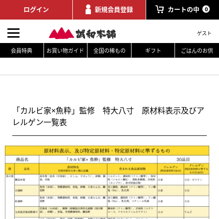
ログイン
新規会員登録
カートの中
0
ゲスト
会員特典
お買い物ガイド
全国の稀もの
ギフト
ごはんのお供
「カルビ家×魚粋」監修 特大八寸 原材料表示及びア
レルゲン一覧表