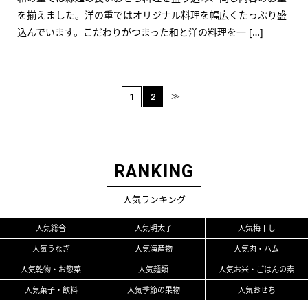
を揃えました。洋の重ではオリジナル料理を幅広くたっぷり盛
込んでいます。こだわりがつまった和と洋の料理を一 […]
≫
1
2
RANKING
人気ランキング
人気総合
人気明太子
人気梅干し
人気うなぎ
人気海産物
人気肉・ハム
人気乾物・お惣菜
人気麺類
人気お米・ごはんの素
人気菓子・飲料
人気季節の果物
人気おせち