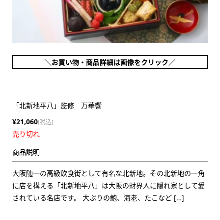
＼お買い物・商品詳細は画像をクリック／
「北新地平八」監修 万華響
¥21,060
(税込)
売り切れ
商品説明
大阪随一の高級飲食街として有名な北新地。その北新地の一角
に店を構える「北新地平八」は大阪の財界人に隠れ家として愛
されている名店です。 大ぶりの鮑、海老、たこなど […]