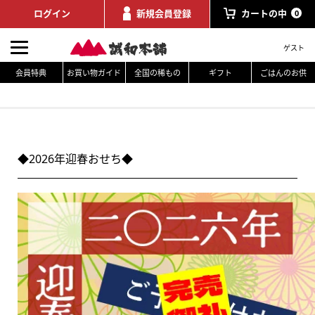
ログイン
新規会員登録
カートの中
0
ゲスト
会員特典
お買い物ガイド
全国の稀もの
ギフト
ごはんのお供
◆2026年迎春おせち◆