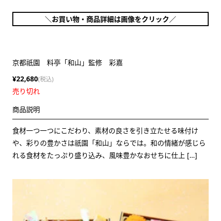
＼お買い物・商品詳細は画像をクリック／
京都祇園 料亭「和山」監修 彩嘉
¥22,680
(税込)
売り切れ
商品説明
食材一つ一つにこだわり、素材の良さを引き立たせる味付け
や、彩りの豊かさは祇園「和山」ならでは。和の情緒が感じら
れる食材をたっぷり盛り込み、風味豊かなおせちに仕上 […]