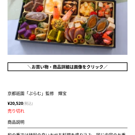
＼お買い物・商品詳細は画像をクリック／
京都祇園「ぷらむ」監修 輝宝
¥20,520
(税込)
売り切れ
商品説明
和の重では縁起の良いおせち料理を盛り込み、同じ内容のお重