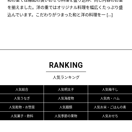
を揃えました。洋の重ではオリジナル料理を幅広くたっぷり盛
込んでいます。こだわりがつまった和と洋の料理を一 […]
RANKING
人気ランキング
人気総合
人気明太子
人気梅干し
人気うなぎ
人気海産物
人気肉・ハム
人気乾物・お惣菜
人気麺類
人気お米・ごはんの素
人気菓子・飲料
人気季節の果物
人気おせち