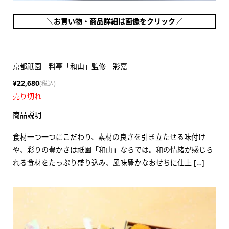
＼お買い物・商品詳細は画像をクリック／
京都祇園 料亭「和山」監修 彩嘉
¥22,680
(税込)
売り切れ
商品説明
食材一つ一つにこだわり、素材の良さを引き立たせる味付け
や、彩りの豊かさは祇園「和山」ならでは。和の情緒が感じら
れる食材をたっぷり盛り込み、風味豊かなおせちに仕上 […]