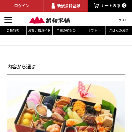
ログイン
新規会員登録
カートの中
0
ゲスト
会員特典
お買い物ガイド
全国の稀もの
ギフト
ごはんのお供
内容から選ぶ