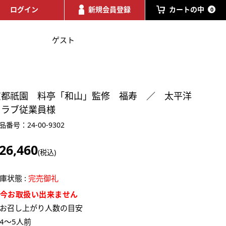
ログイン
新規会員登録
カートの中
0
ゲスト
京都祇園 料亭「和山」監修 福寿 ／ 太平洋
クラブ従業員様
品番号：24-00-9302
26,460
(税込)
庫状態 :
完売御礼
今お取扱い出来ません
お召し上がり人数の目安
4～5人前