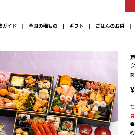
物ガイド
全国の稀もの
ギフト
ごはんのお供
商
¥
在
只
●
約