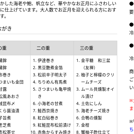
活かした海老や鮑、帆立など、華やかなお正月にふさわしい
●
ちに仕上げています。大人数でお正月を迎えられる方におす
要
す。
●
ながき
冷
●
の重
二の重
三の重
冷
蒲鉾
伊達巻き
金平糖 和三盆
蒲鉾
黒豆艶煮金箔
（友禅）
商
布巻き
松前辛子明太子
柚子と檸檬のクリ
ご
つまいも金団
ちりめん有馬煮
ームチーズ
い
甘露
さつまいも亀甲焼
ムール貝燻製オイ
松風あおさ
き
ル漬け
※
賊昆布〆
小海老の甘煮
土佐にしん
ま
くら醤油漬
鮭西京焼き
海老チーズ焼き
子旨煮
紅白砧巻き
合鴨の燻製
※
老芝煮
紅鮭昆布松前漬け
金柑
ち
市松寄せ
赤魚からすみ焼き
蟹柚子酢仕立て