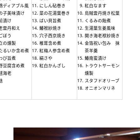
鶏ディアブル風
にしん砧巻き
紅白なます
の子美味漬け
菜の花湯葉巻き
烏賊雲丹焼き松葉
前漬け
ばい貝旨煮
くるみの飴煮
老雲丹和え
鰆袱紗焼き
生湯葉生姜風味
ごぼう
穴子西京焼き
開き海老袱紗焼き
立の燻製
椎茸含め煮
金箔祝い包み 抹
たるいか含め煮
紅梅人参含め煮
茶羊羹
わび旨煮
絹さや
鰆南蛮漬け
野豆腐含め煮
紅白かんざし
トラウトサーモン
毬海老
燻製
麩
スタフドオリーブ
オニオンマリネ