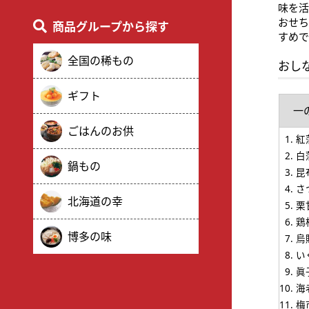
味を
おせ
商品グループから探す
すめで
全国の稀もの
おし
ギフト
一
ごはんのお供
紅
白
鍋もの
昆
さ
北海道の幸
栗
鶏
博多の味
烏
い
眞
海
梅