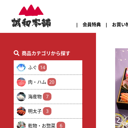
会員特典
お買い
商品カテゴリから探す
ふぐ
14
肉・ハム
20
海産物
7
明太子
3
乾物・お惣菜
6