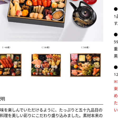
●
1
す
●
5
重
黒
●
1
※
束
め
説明
た
な味を楽しんでいただけるように、たっぷりと五十九品目の
い
ち料理を美しい彩りにこだわり盛り込みました。素材本来の