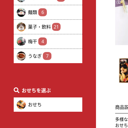
麺類
6
菓子・飲料
21
梅干
4
うなぎ
7
おせちを選ぶ
おせち
商品
多様
おせ