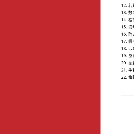
若
数
松
海
酢
帆
ほ
あ
高
手
梅