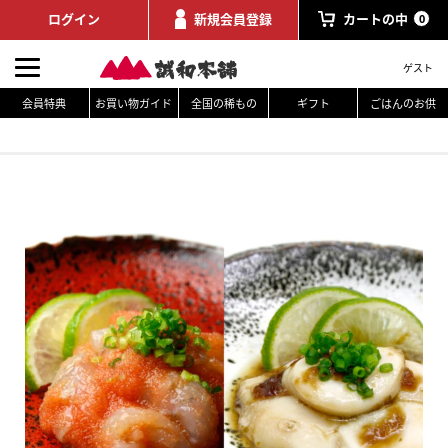
ログイン
新規会員登録
カートの中
0
ゲスト
会員特典
お買い物ガイド
全国の稀もの
ギフト
ごはんのお供